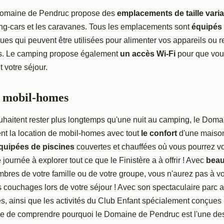
omaine de Pendruc propose des
emplacements de taille vari
ing-cars et les caravanes. Tous les emplacements sont
équipés
ques qui peuvent être utilisées pour alimenter vos appareils ou 
es. Le camping propose également
un accès Wi-Fi
pour que vous
 votre séjour.
e mobil-homes
uhaitent rester plus longtemps qu'une nuit au camping, le Dom
t la location de mobil-homes avec tout
le confort
d'une maiso
quipées de piscines
couvertes et chauffées où vous pourrez vo
journée à explorer tout ce que le Finistère a à offrir ! Avec
beau
bres de votre famille ou de votre groupe, vous n'aurez pas à v
s couchages lors de votre séjour ! Avec son spectaculaire parc 
s, ainsi que les activités du Club Enfant spécialement conçues 
cile de comprendre pourquoi le Domaine de Pendruc est l'une des