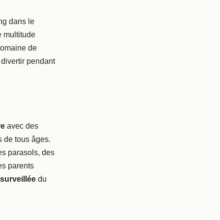
ng dans le
e multitude
 Domaine de
 divertir pendant
re
avec des
s de tous âges.
s parasols, des
Les parents
 surveillée
du