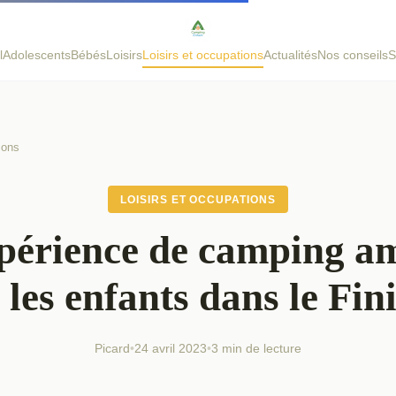
l
Adolescents
Bébés
Loisirs
Loisirs et occupations
Actualités
Nos conseils
S
ions
LOISIRS ET OCCUPATIONS
périence de camping a
 les enfants dans le Fini
Picard
•
24 avril 2023
•
3 min de lecture