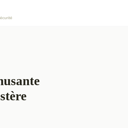
écurité
musante
stère