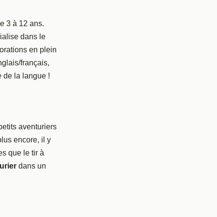
e 3 à 12 ans.
ialise dans le
orations en plein
glais/français,
e de la langue !
etits aventuriers
lus encore, il y
s que le tir à
urier
dans un