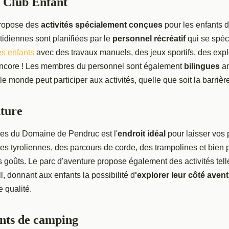
u Club Enfant
propose des
activités spécialement conçues
pour les enfants d
tidiennes sont planifiées par le
personnel récréatif
qui se spéc
es enfants
avec des travaux manuels, des jeux sportifs, des expl
s encore ! Les membres du personnel sont également
bilingues
an
le monde peut participer aux activités, quelle que soit la barrièr
ture
res du Domaine de Pendruc est l'
endroit idéal
pour laisser vos p
des tyroliennes, des parcours de corde, des trampolines et bien p
s goûts. Le parc d'aventure propose également des activités telle
all, donnant aux enfants la possibilité d
'explorer leur côté avent
 qualité.
ts de camping