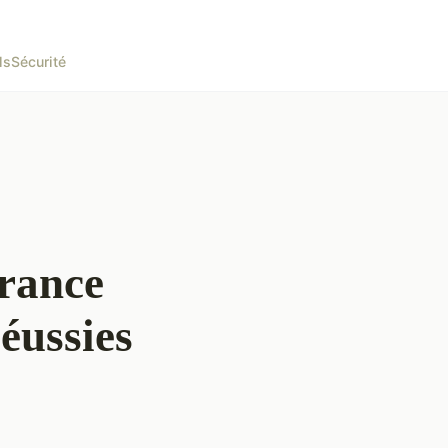
ls
Sécurité
France
éussies