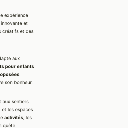
ne expérience
 innovante et
s créatifs et des
adapté aux
s pour enfants
proposées
ve son bonheur.
t aux sentiers
 et les espaces
té
activités
, les
n quête