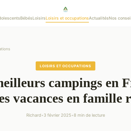
olescents
Bébés
Loisirs
Loisirs et occupations
Actualités
Nos consei
ations
LOISIRS ET OCCUPATIONS
eilleurs campings en 
es vacances en famille r
Richard
•
3 février 2025
•
8 min de lecture