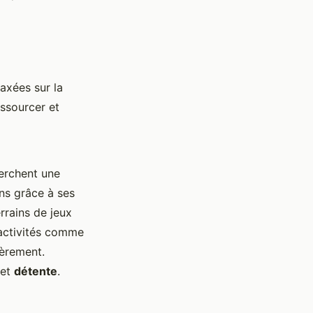
axées sur la
essourcer et
herchent une
ns grâce à ses
errains de jeux
 activités comme
ièrement.
 et
détente
.