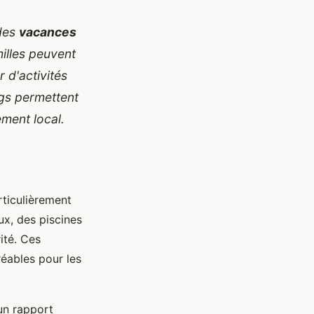
 des
vacances
illes peuvent
 d'activités
ngs permettent
ement local.
rticulièrement
ux, des piscines
ité. Ces
éables pour les
un rapport