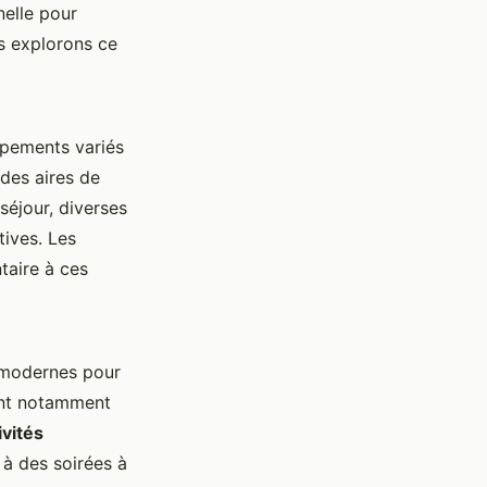
elle pour
us explorons ce
ipements variés
es aires de
séjour, diverses
tives. Les
taire à ces
s modernes pour
t notamment
ivités
t à des soirées à