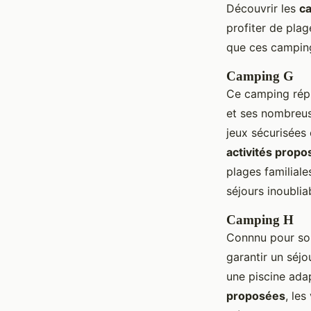
Découvrir les
c
profiter de plag
que ces camping
Camping G
Ce camping répu
et ses nombreus
jeux sécurisées 
activités prop
plages familial
séjours inoublia
Camping H
Connnu pour son
garantir un séj
une piscine ada
proposées
, les