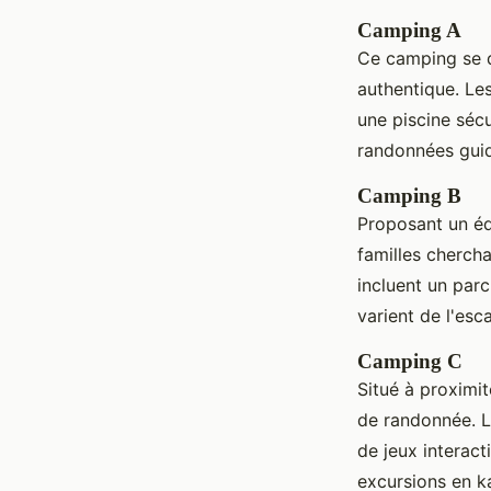
Camping A
Ce camping se d
authentique. Le
une piscine sécu
randonnées guid
Camping B
Proposant un éq
familles cherch
incluent un par
varient de l'es
Camping C
Situé à proximit
de randonnée. 
de jeux interact
excursions en ka