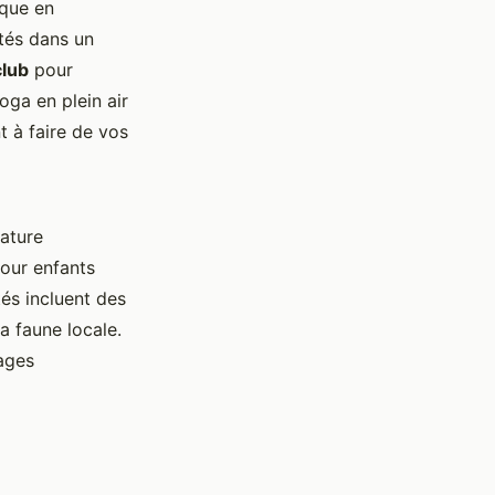
ique en
tés dans un
club
pour
oga en plein air
t à faire de vos
ature
pour enfants
és incluent des
la faune locale.
ages