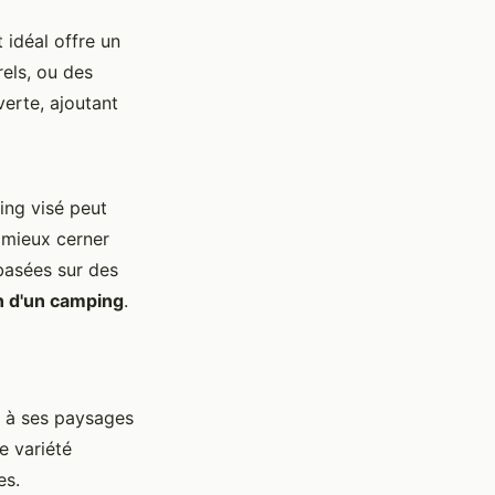
 idéal offre un
rels, ou des
verte, ajoutant
ing visé peut
 mieux cerner
 basées sur des
n d'un camping
.
 à ses paysages
e variété
es.