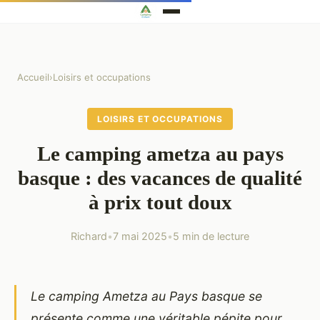
Accueil
›
Loisirs et occupations
LOISIRS ET OCCUPATIONS
Le camping ametza au pays
basque : des vacances de qualité
à prix tout doux
Richard
•
7 mai 2025
•
5 min de lecture
Le camping Ametza au Pays basque se
présente comme une véritable pépite pour