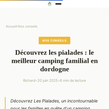
Accueil
›
Nos conseils
NOS CONSEILS
Découvrez les pialades : le
meilleur camping familial en
dordogne
Richard
•
20 juin 2025
•
6 min de lecture
Découvrez Les Pialades, un incontournable
pour les familles en quête d'un camping